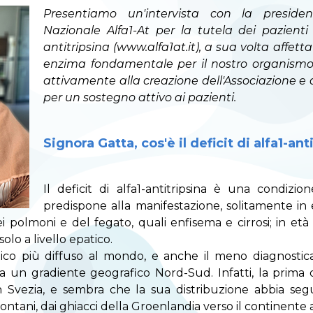
Presentiamo un'intervista con la president
Nazionale Alfa1-At per la tutela dei pazienti 
antitripsina (www.alfa1at.it), a sua volta affetta
enzima fondamentale per il nostro organismo
attivamente alla creazione dell'Associazione e
per un sostegno attivo ai pazienti.
Signora Gatta, cos'è il deficit di alfa1-ant
Il deficit di alfa1-antitripsina è una condizi
predispone alla manifestazione, solitamente in 
i polmoni e del fegato, quali enfisema e cirrosi; in età
olo a livello epatico.
tico più diffuso al mondo, e anche il meno diagnostic
 un gradiente geografico Nord-Sud. Infatti, la prima di
n Svezia, e sembra che la sua distribuzione abbia seguit
ontani, dai ghiacci della Groenlandia verso il continente a