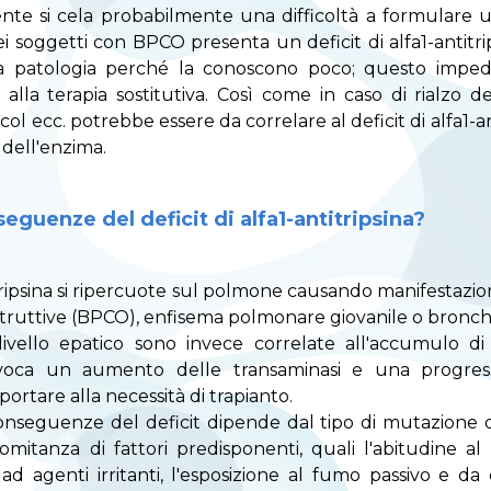
nte si cela probabilmente una difficoltà a formulare u
i soggetti con BPCO presenta un deficit di alfa1-antitri
la patologia perché la conoscono poco; questo imped
 alla terapia sostitutiva. Così come in caso di rialzo d
col ecc. potrebbe essere da correlare al deficit di alfa1-a
 dell'enzima.
eguenze del deficit di alfa1-antitripsina?
titripsina si ripercuote sul polmone causando manifestazio
struttive (BPCO), enfisema polmonare giovanile o bronchi
vello epatico sono invece correlate all'accumulo di al
voca un aumento delle transaminasi e una progres
ortare alla necessità di trapianto.
onseguenze del deficit dipende dal tipo di mutazione 
omitanza di fattori predisponenti, quali l'abitudine a
ne ad agenti irritanti, l'esposizione al fumo passivo e d