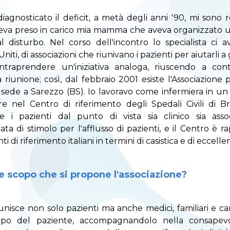
agnosticato il deficit, a metà degli anni '90, mi sono r
a preso in carico mia mamma che aveva organizzato u
dal disturbo. Nel corso dell'incontro lo specialista ci 
niti, di associazioni che riunivano i pazienti per aiutarli a 
ntraprendere un'iniziativa analoga, riuscendo a co
 riunione; così, dal febbraio 2001 esiste l'Associazione p
n sede a Sarezzo (BS). Io lavoravo come infermiera in un
re nel Centro di riferimento degli Spedali Civili di B
 i pazienti dal punto di vista sia clinico sia asso
tata di stimolo per l'afflusso di pazienti, e il Centro è
i di riferimento italiani in termini di casistica e di eccelle
le scopo che si propone l'associazione?
iunisce non solo pazienti ma anche medici, familiari e car
po del paziente, accompagnandolo nella consapevo