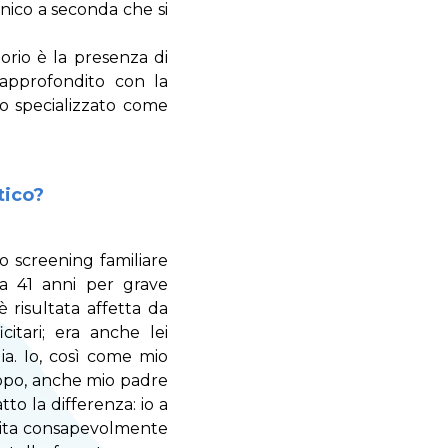
nico a seconda che si
torio è la presenza di
 approfondito con la
io specializzato come
tico?
no screening familiare
 a 41 anni per grave
è risultata affetta da
citari; era anche lei
ia. Io, così come mio
 dopo, anche mio padre
tto la differenza: io a
 vita consapevolmente