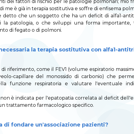
i dei fattori di rischio per le patologie polmonari; mio f
i me è già in terapia sostitutiva e soffre di enfisema pol
 detto che un soggetto che ha un deficit di alfa1-antit
i la patologia, o che sviluppi una forma importante, 
anto di fegato o di polmoni.
cessaria la terapia sostitutiva con alfa1-antitr
 di riferimento, come il FEV1 (volume espiratorio massim
veolo-capillare del monossido di carbonio) che permet
la funzione respiratoria e valutare l'eventuale indi
a non è indicata per l'epatopatia correlata al deficit del
cun trattamento farmacologico specifico.
a di fondare un'associazione pazienti?