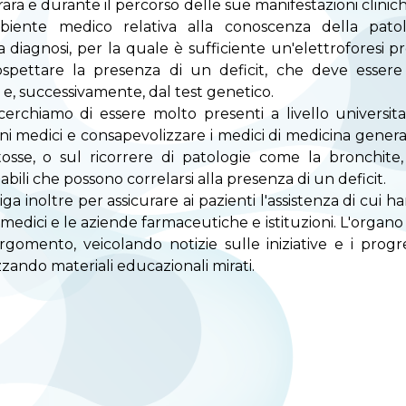
ara e durante il percorso delle sue manifestazioni cliniche
biente medico relativa alla conoscenza della patol
 diagnosi, per la quale è sufficiente un'elettroforesi pr
e sospettare la presenza di un deficit, che deve esser
e, successivamente, dal test genetico.
rchiamo di essere molto presenti a livello universitar
i medici e consapevolizzare i medici di medicina general
tosse, o sul ricorrere di patologie come la bronchite
bili che possono correlarsi alla presenza di un deficit.
diga inoltre per assicurare ai pazienti l'assistenza di cui
i medici e le aziende farmaceutiche e istituzioni. L'organo
argomento, veicolando notizie sulle iniziative e i progr
zzando materiali educazionali mirati.