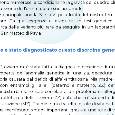
 sono numerose, e condizionano la gravità del quadro cli
sfunzione dell'enzima, o un suo accumulo.
 principali sono la S e la Z; peculiarità del nostro terri
are. Da qui l'esigenza di eseguire un test genetico
rca delle varianti più rare da eseguirsi in un laborator
o San Matteo di Pavia.
le è stato diagnosticato questo disordine gene
", ovvero mi è stata fatta la diagnosi in occasione di u
operta dell'anomalia genetica in una zia, deceduta
toria causata dal deficit di alfa1-antitripsina. Mia madre 
 con entrambi gli alleli (paterno e materno, ZZ) defi
i disturbi erano stati correlati a un problema di allerg
ata affetta da deficit severo (ZZ) dato che, si è scoperto
tazione (MZ). Tra me e mio fratello lo stile di vita ha fa
a manifestato sintomi importanti, grazie a uno stile di