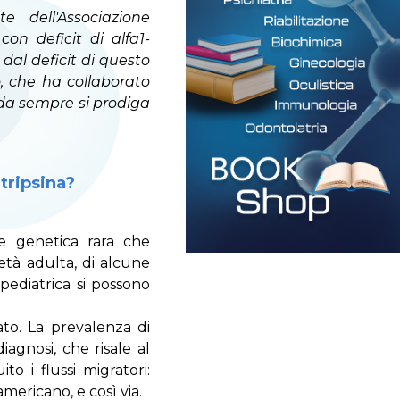
e dell'Associazione
con deficit di alfa1-
 dal deficit di questo
, che ha collaborato
 da sempre si prodiga
itripsina?
one genetica rara che
età adulta, di alcune
 pediatrica si possono
ato. La prevalenza di
agnosi, che risale al
o i flussi migratori:
mericano, e così via.