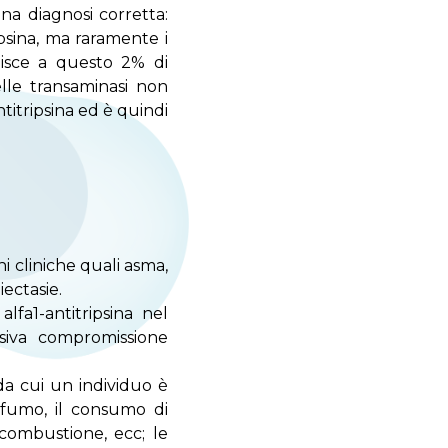
na diagnosi corretta:
psina, ma raramente i
isce a questo 2% di
elle transaminasi non
ntitripsina ed è quindi
ni cliniche quali asma,
ectasie.
fa1-antitripsina nel
siva compromissione
da cui un individuo è
l fumo, il consumo di
a combustione, ecc; le