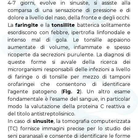
4-7 giorni, evolve in sinusite, si assiste alla
comparsa di una sensazione di pressione e di
dolore a livello del naso, della fronte e degli occhi.
La
faringite
e la
tonsillite
batterica solitamente
esordiscono con febbre, ipertrofia linfonodale e
intenso mal di gola. Le tonsille appaiono
aumentate di volume, infiammate e spesso
ricoperte da secrezioni purulente. La diagnosi di
queste forme si avvale della ricerca dei
microrganismi responsabili delle infezioni a livello
di faringe o di tonsille per mezzo di tamponi
orofaringei che consentono di identificare
l'agente patogeno (
Fig. 2
). Un altro esame
fondamentale è l'esame del sangue, in particolar
modo la valutazione della proteina C reattiva e
del titolo antistreptolisinico.
In caso di
sinusite
, la tomografia computerizzata
(TC) fornisce immagini precise per lo studio dei
seni paranasali e consente di identificare le forme